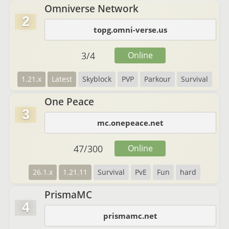
Omniverse Network
2
topg.omni-verse.us
3
/
4
Online
1.21.x
Latest
Skyblock
PVP
Parkour
Survival
One Peace
3
mc.onepeace.net
47
/
300
Online
26.1.x
1.21.11
Survival
PvE
Fun
hard
PrismaMC
4
prismamc.net