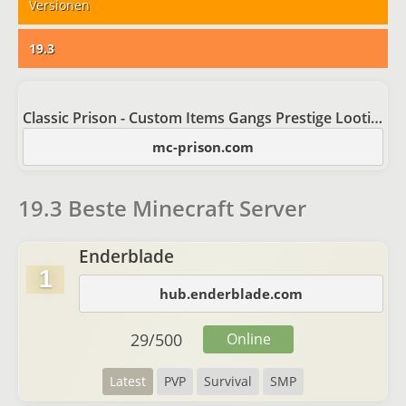
Versionen
19.3
Classic Prison - Custom Items Gangs Prestige Looting
mc-prison.com
19.3 Beste Minecraft Server
Enderblade
1
hub.enderblade.com
29
/
500
Online
Latest
PVP
Survival
SMP