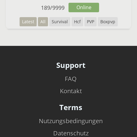
189
/
9999
Online
Latest
All
Survival
Hcf
PVP
Boxpvp
Support
FAQ
Kontakt
Terms
Nutzungsbedingungen
Datenschutz